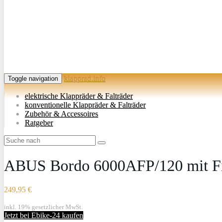
klapprad.info
Toggle navigation
elektrische Klappräder & Falträder
konventionelle Klappräder & Falträder
Zubehör & Accessoires
Ratgeber
ABUS Bordo 6000AFP/120 mit Fin
249,95 €
inkl. 19% gesetzlicher MwSt.
Jetzt bei Ebike-24 kaufen