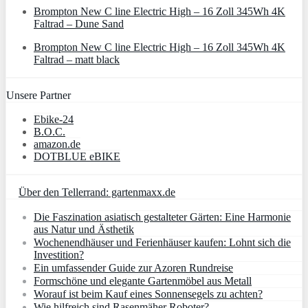
Brompton New C line Electric High – 16 Zoll 345Wh 4K
Faltrad – Dune Sand
Brompton New C line Electric High – 16 Zoll 345Wh 4K
Faltrad – matt black
Unsere Partner
Ebike-24
B.O.C.
amazon.de
DOTBLUE eBIKE
Über den Tellerrand: gartenmaxx.de
Die Faszination asiatisch gestalteter Gärten: Eine Harmonie
aus Natur und Ästhetik
Wochenendhäuser und Ferienhäuser kaufen: Lohnt sich die
Investition?
Ein umfassender Guide zur Azoren Rundreise
Formschöne und elegante Gartenmöbel aus Metall
Worauf ist beim Kauf eines Sonnensegels zu achten?
Wie hilfreich sind Rasenmäher Roboter?